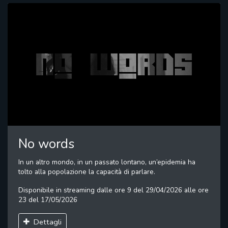
No words
In un altro mondo, in un passato lontano, un’epidemia ha
tolto alla popolazione la capacità di parlare.
Disponibile in streaming dalle ore 9 del 29/04/2026 alle ore
23 del 17/05/2026
Dettagli