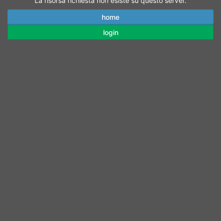
La risorsa richiesta non esiste su questo server.
home
login